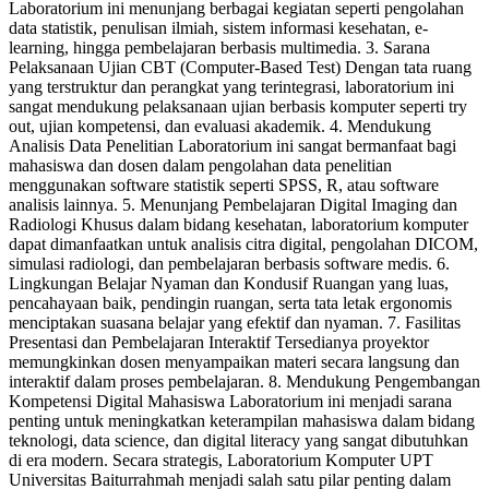
Laboratorium ini menunjang berbagai kegiatan seperti pengolahan
data statistik, penulisan ilmiah, sistem informasi kesehatan, e-
learning, hingga pembelajaran berbasis multimedia. 3. Sarana
Pelaksanaan Ujian CBT (Computer-Based Test) Dengan tata ruang
yang terstruktur dan perangkat yang terintegrasi, laboratorium ini
sangat mendukung pelaksanaan ujian berbasis komputer seperti try
out, ujian kompetensi, dan evaluasi akademik. 4. Mendukung
Analisis Data Penelitian Laboratorium ini sangat bermanfaat bagi
mahasiswa dan dosen dalam pengolahan data penelitian
menggunakan software statistik seperti SPSS, R, atau software
analisis lainnya. 5. Menunjang Pembelajaran Digital Imaging dan
Radiologi Khusus dalam bidang kesehatan, laboratorium komputer
dapat dimanfaatkan untuk analisis citra digital, pengolahan DICOM,
simulasi radiologi, dan pembelajaran berbasis software medis. 6.
Lingkungan Belajar Nyaman dan Kondusif Ruangan yang luas,
pencahayaan baik, pendingin ruangan, serta tata letak ergonomis
menciptakan suasana belajar yang efektif dan nyaman. 7. Fasilitas
Presentasi dan Pembelajaran Interaktif Tersedianya proyektor
memungkinkan dosen menyampaikan materi secara langsung dan
interaktif dalam proses pembelajaran. 8. Mendukung Pengembangan
Kompetensi Digital Mahasiswa Laboratorium ini menjadi sarana
penting untuk meningkatkan keterampilan mahasiswa dalam bidang
teknologi, data science, dan digital literacy yang sangat dibutuhkan
di era modern. Secara strategis, Laboratorium Komputer UPT
Universitas Baiturrahmah menjadi salah satu pilar penting dalam