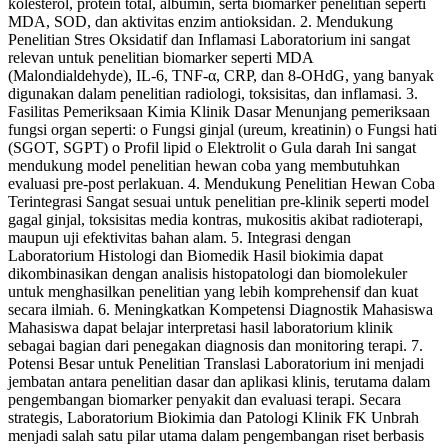
kolesterol, protein total, albumin, serta biomarker penelitian seperti
MDA, SOD, dan aktivitas enzim antioksidan. 2. Mendukung
Penelitian Stres Oksidatif dan Inflamasi Laboratorium ini sangat
relevan untuk penelitian biomarker seperti MDA
(Malondialdehyde), IL-6, TNF-α, CRP, dan 8-OHdG, yang banyak
digunakan dalam penelitian radiologi, toksisitas, dan inflamasi. 3.
Fasilitas Pemeriksaan Kimia Klinik Dasar Menunjang pemeriksaan
fungsi organ seperti: o Fungsi ginjal (ureum, kreatinin) o Fungsi hati
(SGOT, SGPT) o Profil lipid o Elektrolit o Gula darah Ini sangat
mendukung model penelitian hewan coba yang membutuhkan
evaluasi pre-post perlakuan. 4. Mendukung Penelitian Hewan Coba
Terintegrasi Sangat sesuai untuk penelitian pre-klinik seperti model
gagal ginjal, toksisitas media kontras, mukositis akibat radioterapi,
maupun uji efektivitas bahan alam. 5. Integrasi dengan
Laboratorium Histologi dan Biomedik Hasil biokimia dapat
dikombinasikan dengan analisis histopatologi dan biomolekuler
untuk menghasilkan penelitian yang lebih komprehensif dan kuat
secara ilmiah. 6. Meningkatkan Kompetensi Diagnostik Mahasiswa
Mahasiswa dapat belajar interpretasi hasil laboratorium klinik
sebagai bagian dari penegakan diagnosis dan monitoring terapi. 7.
Potensi Besar untuk Penelitian Translasi Laboratorium ini menjadi
jembatan antara penelitian dasar dan aplikasi klinis, terutama dalam
pengembangan biomarker penyakit dan evaluasi terapi. Secara
strategis, Laboratorium Biokimia dan Patologi Klinik FK Unbrah
menjadi salah satu pilar utama dalam pengembangan riset berbasis