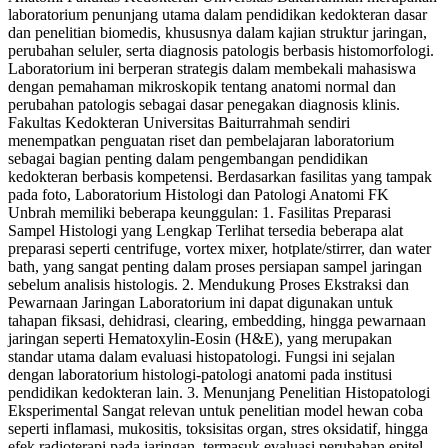
laboratorium penunjang utama dalam pendidikan kedokteran dasar
dan penelitian biomedis, khususnya dalam kajian struktur jaringan,
perubahan seluler, serta diagnosis patologis berbasis histomorfologi.
Laboratorium ini berperan strategis dalam membekali mahasiswa
dengan pemahaman mikroskopik tentang anatomi normal dan
perubahan patologis sebagai dasar penegakan diagnosis klinis.
Fakultas Kedokteran Universitas Baiturrahmah sendiri
menempatkan penguatan riset dan pembelajaran laboratorium
sebagai bagian penting dalam pengembangan pendidikan
kedokteran berbasis kompetensi. Berdasarkan fasilitas yang tampak
pada foto, Laboratorium Histologi dan Patologi Anatomi FK
Unbrah memiliki beberapa keunggulan: 1. Fasilitas Preparasi
Sampel Histologi yang Lengkap Terlihat tersedia beberapa alat
preparasi seperti centrifuge, vortex mixer, hotplate/stirrer, dan water
bath, yang sangat penting dalam proses persiapan sampel jaringan
sebelum analisis histologis. 2. Mendukung Proses Ekstraksi dan
Pewarnaan Jaringan Laboratorium ini dapat digunakan untuk
tahapan fiksasi, dehidrasi, clearing, embedding, hingga pewarnaan
jaringan seperti Hematoxylin-Eosin (H&E), yang merupakan
standar utama dalam evaluasi histopatologi. Fungsi ini sejalan
dengan laboratorium histologi-patologi anatomi pada institusi
pendidikan kedokteran lain. 3. Menunjang Penelitian Histopatologi
Eksperimental Sangat relevan untuk penelitian model hewan coba
seperti inflamasi, mukositis, toksisitas organ, stres oksidatif, hingga
efek radioterapi pada jaringan, termasuk evaluasi perubahan epitel,