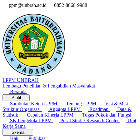
ppm@unbrah.ac.id
0852-8868-9988
LPPM UNBRAH
Lembaga Penelitian & Pengabdian Masyarakat
Beranda
Profil
Sambutan Ketua LPPM
Tentang LPPM
Visi & Misi
Struktur Organisasi
Anggota LPPM
Roadmap
Data &
Statistik
Capaian Kinerja LPPM
Tugas Pokok dan Fungsi
SK Pengelola LPPM
Pusat Studi / Research Center
Unit
Kerja Sama
Skema
Haki
Publikasi