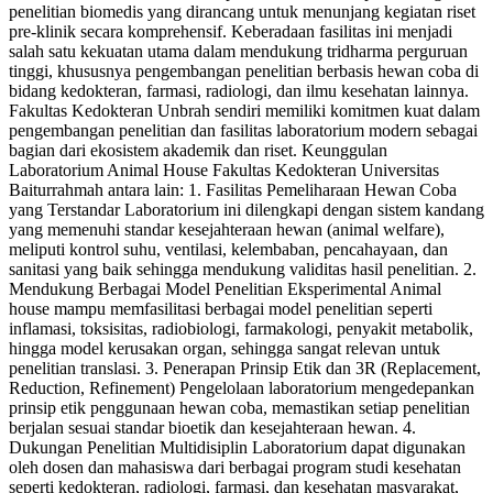
penelitian biomedis yang dirancang untuk menunjang kegiatan riset
pre-klinik secara komprehensif. Keberadaan fasilitas ini menjadi
salah satu kekuatan utama dalam mendukung tridharma perguruan
tinggi, khususnya pengembangan penelitian berbasis hewan coba di
bidang kedokteran, farmasi, radiologi, dan ilmu kesehatan lainnya.
Fakultas Kedokteran Unbrah sendiri memiliki komitmen kuat dalam
pengembangan penelitian dan fasilitas laboratorium modern sebagai
bagian dari ekosistem akademik dan riset. Keunggulan
Laboratorium Animal House Fakultas Kedokteran Universitas
Baiturrahmah antara lain: 1. Fasilitas Pemeliharaan Hewan Coba
yang Terstandar Laboratorium ini dilengkapi dengan sistem kandang
yang memenuhi standar kesejahteraan hewan (animal welfare),
meliputi kontrol suhu, ventilasi, kelembaban, pencahayaan, dan
sanitasi yang baik sehingga mendukung validitas hasil penelitian. 2.
Mendukung Berbagai Model Penelitian Eksperimental Animal
house mampu memfasilitasi berbagai model penelitian seperti
inflamasi, toksisitas, radiobiologi, farmakologi, penyakit metabolik,
hingga model kerusakan organ, sehingga sangat relevan untuk
penelitian translasi. 3. Penerapan Prinsip Etik dan 3R (Replacement,
Reduction, Refinement) Pengelolaan laboratorium mengedepankan
prinsip etik penggunaan hewan coba, memastikan setiap penelitian
berjalan sesuai standar bioetik dan kesejahteraan hewan. 4.
Dukungan Penelitian Multidisiplin Laboratorium dapat digunakan
oleh dosen dan mahasiswa dari berbagai program studi kesehatan
seperti kedokteran, radiologi, farmasi, dan kesehatan masyarakat,