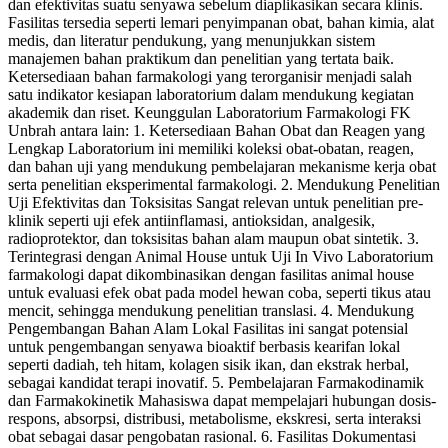
dan efektivitas suatu senyawa sebelum diaplikasikan secara klinis.
Fasilitas tersedia seperti lemari penyimpanan obat, bahan kimia, alat
medis, dan literatur pendukung, yang menunjukkan sistem
manajemen bahan praktikum dan penelitian yang tertata baik.
Ketersediaan bahan farmakologi yang terorganisir menjadi salah
satu indikator kesiapan laboratorium dalam mendukung kegiatan
akademik dan riset. Keunggulan Laboratorium Farmakologi FK
Unbrah antara lain: 1. Ketersediaan Bahan Obat dan Reagen yang
Lengkap Laboratorium ini memiliki koleksi obat-obatan, reagen,
dan bahan uji yang mendukung pembelajaran mekanisme kerja obat
serta penelitian eksperimental farmakologi. 2. Mendukung Penelitian
Uji Efektivitas dan Toksisitas Sangat relevan untuk penelitian pre-
klinik seperti uji efek antiinflamasi, antioksidan, analgesik,
radioprotektor, dan toksisitas bahan alam maupun obat sintetik. 3.
Terintegrasi dengan Animal House untuk Uji In Vivo Laboratorium
farmakologi dapat dikombinasikan dengan fasilitas animal house
untuk evaluasi efek obat pada model hewan coba, seperti tikus atau
mencit, sehingga mendukung penelitian translasi. 4. Mendukung
Pengembangan Bahan Alam Lokal Fasilitas ini sangat potensial
untuk pengembangan senyawa bioaktif berbasis kearifan lokal
seperti dadiah, teh hitam, kolagen sisik ikan, dan ekstrak herbal,
sebagai kandidat terapi inovatif. 5. Pembelajaran Farmakodinamik
dan Farmakokinetik Mahasiswa dapat mempelajari hubungan dosis-
respons, absorpsi, distribusi, metabolisme, ekskresi, serta interaksi
obat sebagai dasar pengobatan rasional. 6. Fasilitas Dokumentasi