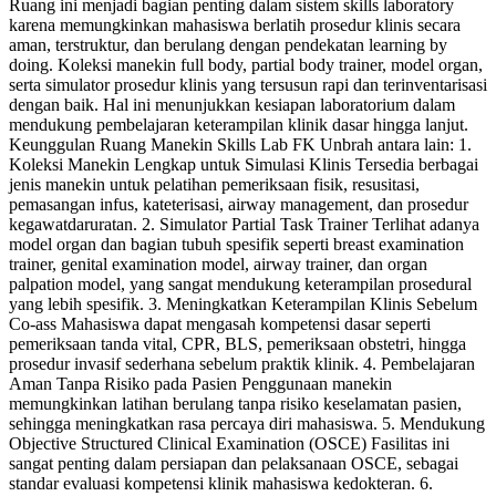
Ruang ini menjadi bagian penting dalam sistem skills laboratory
karena memungkinkan mahasiswa berlatih prosedur klinis secara
aman, terstruktur, dan berulang dengan pendekatan learning by
doing. Koleksi manekin full body, partial body trainer, model organ,
serta simulator prosedur klinis yang tersusun rapi dan terinventarisasi
dengan baik. Hal ini menunjukkan kesiapan laboratorium dalam
mendukung pembelajaran keterampilan klinik dasar hingga lanjut.
Keunggulan Ruang Manekin Skills Lab FK Unbrah antara lain: 1.
Koleksi Manekin Lengkap untuk Simulasi Klinis Tersedia berbagai
jenis manekin untuk pelatihan pemeriksaan fisik, resusitasi,
pemasangan infus, kateterisasi, airway management, dan prosedur
kegawatdaruratan. 2. Simulator Partial Task Trainer Terlihat adanya
model organ dan bagian tubuh spesifik seperti breast examination
trainer, genital examination model, airway trainer, dan organ
palpation model, yang sangat mendukung keterampilan prosedural
yang lebih spesifik. 3. Meningkatkan Keterampilan Klinis Sebelum
Co-ass Mahasiswa dapat mengasah kompetensi dasar seperti
pemeriksaan tanda vital, CPR, BLS, pemeriksaan obstetri, hingga
prosedur invasif sederhana sebelum praktik klinik. 4. Pembelajaran
Aman Tanpa Risiko pada Pasien Penggunaan manekin
memungkinkan latihan berulang tanpa risiko keselamatan pasien,
sehingga meningkatkan rasa percaya diri mahasiswa. 5. Mendukung
Objective Structured Clinical Examination (OSCE) Fasilitas ini
sangat penting dalam persiapan dan pelaksanaan OSCE, sebagai
standar evaluasi kompetensi klinik mahasiswa kedokteran. 6.