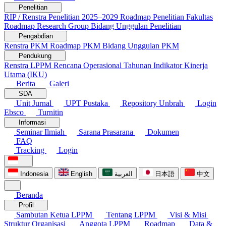
Penelitian
RIP / Renstra Penelitian 2025–2029
Roadmap Penelitian Fakultas
Roadmap Research Group
Bidang Unggulan Penelitian
Pengabdian
Renstra PKM
Roadmap PKM
Bidang Unggulan PKM
Pendukung
Renstra LPPM
Rencana Operasional Tahunan
Indikator Kinerja
Utama (IKU)
Berita
Galeri
SDA
Unit Jurnal
UPT Pustaka
Repository Unbrah
Login
Ebsco
Turnitin
Informasi
Seminar Ilmiah
Sarana Prasarana
Dokumen
FAQ
Tracking
Login
Indonesia
English
العربية
日本語
中文
Beranda
Profil
Sambutan Ketua LPPM
Tentang LPPM
Visi & Misi
Struktur Organisasi
Anggota LPPM
Roadmap
Data &