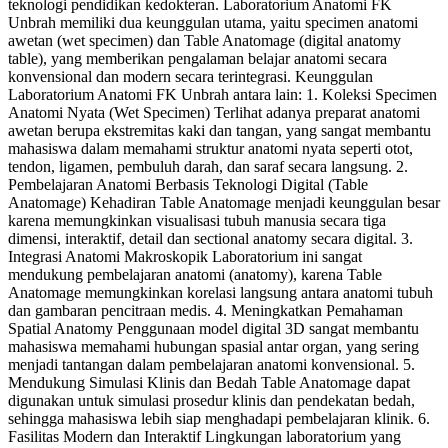
teknologi pendidikan kedokteran. Laboratorium Anatomi FK
Unbrah memiliki dua keunggulan utama, yaitu specimen anatomi
awetan (wet specimen) dan Table Anatomage (digital anatomy
table), yang memberikan pengalaman belajar anatomi secara
konvensional dan modern secara terintegrasi. Keunggulan
Laboratorium Anatomi FK Unbrah antara lain: 1. Koleksi Specimen
Anatomi Nyata (Wet Specimen) Terlihat adanya preparat anatomi
awetan berupa ekstremitas kaki dan tangan, yang sangat membantu
mahasiswa dalam memahami struktur anatomi nyata seperti otot,
tendon, ligamen, pembuluh darah, dan saraf secara langsung. 2.
Pembelajaran Anatomi Berbasis Teknologi Digital (Table
Anatomage) Kehadiran Table Anatomage menjadi keunggulan besar
karena memungkinkan visualisasi tubuh manusia secara tiga
dimensi, interaktif, detail dan sectional anatomy secara digital. 3.
Integrasi Anatomi Makroskopik Laboratorium ini sangat
mendukung pembelajaran anatomi (anatomy), karena Table
Anatomage memungkinkan korelasi langsung antara anatomi tubuh
dan gambaran pencitraan medis. 4. Meningkatkan Pemahaman
Spatial Anatomy Penggunaan model digital 3D sangat membantu
mahasiswa memahami hubungan spasial antar organ, yang sering
menjadi tantangan dalam pembelajaran anatomi konvensional. 5.
Mendukung Simulasi Klinis dan Bedah Table Anatomage dapat
digunakan untuk simulasi prosedur klinis dan pendekatan bedah,
sehingga mahasiswa lebih siap menghadapi pembelajaran klinik. 6.
Fasilitas Modern dan Interaktif Lingkungan laboratorium yang