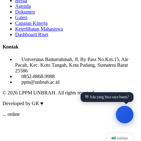
Berita
Agenda
Dokumen
Galeri
Capaian Kinerja
Keterlibatan Mahasiswa
Dashboard Riset
Kontak
Universitas Baiturrahmah, Jl. By Pass No.Km.15, Aie
Pacah, Kec. Koto Tangah, Kota Padang, Sumatera Barat
25586
0852-8868-9988
ppm@unbrah.ac.id
© 2026 LPPM UNBRAH. All rights reserved.
👋 Ada yang bisa saya bantu?
Developed by GR ♥
...
online
6
online