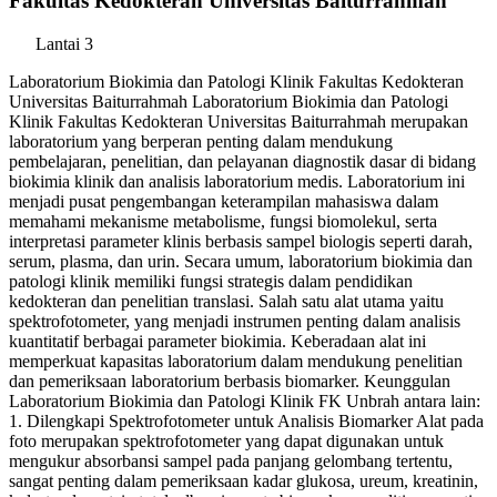
Fakultas Kedokteran Universitas Baiturrahmah
Lantai 3
Laboratorium Biokimia dan Patologi Klinik Fakultas Kedokteran
Universitas Baiturrahmah Laboratorium Biokimia dan Patologi
Klinik Fakultas Kedokteran Universitas Baiturrahmah merupakan
laboratorium yang berperan penting dalam mendukung
pembelajaran, penelitian, dan pelayanan diagnostik dasar di bidang
biokimia klinik dan analisis laboratorium medis. Laboratorium ini
menjadi pusat pengembangan keterampilan mahasiswa dalam
memahami mekanisme metabolisme, fungsi biomolekul, serta
interpretasi parameter klinis berbasis sampel biologis seperti darah,
serum, plasma, dan urin. Secara umum, laboratorium biokimia dan
patologi klinik memiliki fungsi strategis dalam pendidikan
kedokteran dan penelitian translasi. Salah satu alat utama yaitu
spektrofotometer, yang menjadi instrumen penting dalam analisis
kuantitatif berbagai parameter biokimia. Keberadaan alat ini
memperkuat kapasitas laboratorium dalam mendukung penelitian
dan pemeriksaan laboratorium berbasis biomarker. Keunggulan
Laboratorium Biokimia dan Patologi Klinik FK Unbrah antara lain:
1. Dilengkapi Spektrofotometer untuk Analisis Biomarker Alat pada
foto merupakan spektrofotometer yang dapat digunakan untuk
mengukur absorbansi sampel pada panjang gelombang tertentu,
sangat penting dalam pemeriksaan kadar glukosa, ureum, kreatinin,