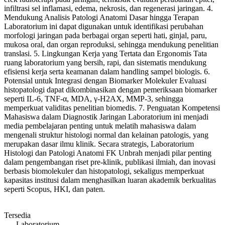
infiltrasi sel inflamasi, edema, nekrosis, dan regenerasi jaringan. 4.
Mendukung Analisis Patologi Anatomi Dasar hingga Terapan
Laboratorium ini dapat digunakan untuk identifikasi perubahan
morfologi jaringan pada berbagai organ seperti hati, ginjal, paru,
mukosa oral, dan organ reproduksi, sehingga mendukung penelitian
translasi. 5. Lingkungan Kerja yang Tertata dan Ergonomis Tata
ruang laboratorium yang bersih, rapi, dan sistematis mendukung
efisiensi kerja serta keamanan dalam handling sampel biologis. 6.
Potensial untuk Integrasi dengan Biomarker Molekuler Evaluasi
histopatologi dapat dikombinasikan dengan pemeriksaan biomarker
seperti IL-6, TNF-α, MDA, γ-H2AX, MMP-3, sehingga
memperkuat validitas penelitian biomedis. 7. Penguatan Kompetensi
Mahasiswa dalam Diagnostik Jaringan Laboratorium ini menjadi
media pembelajaran penting untuk melatih mahasiswa dalam
mengenali struktur histologi normal dan kelainan patologis, yang
merupakan dasar ilmu klinik. Secara strategis, Laboratorium
Histologi dan Patologi Anatomi FK Unbrah menjadi pilar penting
dalam pengembangan riset pre-klinik, publikasi ilmiah, dan inovasi
berbasis biomolekuler dan histopatologi, sekaligus memperkuat
kapasitas institusi dalam menghasilkan luaran akademik berkualitas
seperti Scopus, HKI, dan paten.
Tersedia
Laboratorium