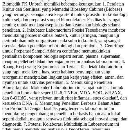
Biomedik FK Unbrah memiliki beberapa keunggulan: 1. Peralatan
Kultur dan Sterilisasi yang Memadai Biosafety Cabinet (Biobase)
yang berfungsi sebagai area kerja steril untuk prosedur mikrobiologi,
kultur sel, dan preparasi sampel biomolekuler. Fasilitas ini sangat
penting untuk menjaga aseptisitas dan keamanan biologis selama
penelitian. 2. Inkubator Laboratorium Presisi Tersedianya incubator
mendukung proses inkubasi bakteri, kultur jaringan, maupun uji
pertumbuhan mikroorganisme pada suhu terkontrol, yang sangat
esensial dalam penelitian mikrobiologi dan probiotik. 3. Centrifuge
untuk Preparasi Sampel Adanya centrifuge memungkinkan
pemisahan komponen biologis seperti serum, plasma, supernatan,
maupun pellet sel dalam berbagai prosedur analisis laboratorium. 4.
Ruang Kerja yang Ergonomis dan Tertata Tata letak laboratorium
yang rapi, meja kerja luas, serta kabinet penyimpanan yang
terorganisir menciptakan lingkungan kerja yang efisien, aman, dan
nyaman untuk aktivitas penelitian. 5. Mendukung Penelitian
Biomarker dan Molekuler Laboratorium ini sangat potensial untuk
penelitian biomarker seperti IL-6, TNF-α, MDA, SOD, γ-H2AX,
dan 8-OHdG, yang relevan untuk riset inflamasi, stres oksidatif, dan
kerusakan DNA. 6. Menunjang Penelitian Berbasis Bahan Alam
dan Probiotik Dengan fasilitas yang tersedia, laboratorium ini
mendukung pengembangan penelitian berbasis bahan alam lokal
seperti dadiah, maupun senyawa fitokimia sebagai inovasi terapi dan
diagnostik. 7. Potensi Kolaborasi Multidisiplin Laboratorium ini
tidak hanya mendukung mahasiswa kedokteran, tetapi juga