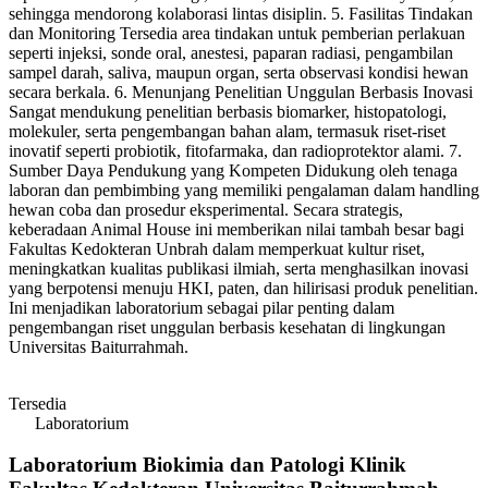
sehingga mendorong kolaborasi lintas disiplin. 5. Fasilitas Tindakan
dan Monitoring Tersedia area tindakan untuk pemberian perlakuan
seperti injeksi, sonde oral, anestesi, paparan radiasi, pengambilan
sampel darah, saliva, maupun organ, serta observasi kondisi hewan
secara berkala. 6. Menunjang Penelitian Unggulan Berbasis Inovasi
Sangat mendukung penelitian berbasis biomarker, histopatologi,
molekuler, serta pengembangan bahan alam, termasuk riset-riset
inovatif seperti probiotik, fitofarmaka, dan radioprotektor alami. 7.
Sumber Daya Pendukung yang Kompeten Didukung oleh tenaga
laboran dan pembimbing yang memiliki pengalaman dalam handling
hewan coba dan prosedur eksperimental. Secara strategis,
keberadaan Animal House ini memberikan nilai tambah besar bagi
Fakultas Kedokteran Unbrah dalam memperkuat kultur riset,
meningkatkan kualitas publikasi ilmiah, serta menghasilkan inovasi
yang berpotensi menuju HKI, paten, dan hilirisasi produk penelitian.
Ini menjadikan laboratorium sebagai pilar penting dalam
pengembangan riset unggulan berbasis kesehatan di lingkungan
Universitas Baiturrahmah.
Tersedia
Laboratorium
Laboratorium Biokimia dan Patologi Klinik