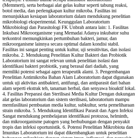
(Memmert), serta berbagai alat gelas kultur seperti tabung reaksi,
botol media, dan perlengkapan kultur mikroba. Fasilitas ini
menunjukkan kesiapan laboratorium dalam mendukung penelitian
mikrobiologi eksperimental. Keunggulan Laboratorium
Mikrobiologi dan Parasitologi FK Unbrah antara lain: 1. Fasilitas
Inkubasi Mikroorganisme yang Memadai Adanya inkubator suhu
terkontrol memungkinkan pertumbuhan bakteri, jamur, dan
mikroorganisme lainnya secara optimal dalam kondisi stabil.
Fasilitas ini sangat penting untuk kultur, uji sensitivitas, dan isolasi
mikroba. 2. Mendukung Penelitian Kultur Bakteri dan Probiotik
Laboratorium ini sangat relevan untuk penelitian isolasi dan
identifikasi bakteri probiotik, yang berasal dari dadiah, yang
memiliki potensi sebagai agen terapeutik alami. 3. Pengembangan
Penelitian Antimikroba Bahan Alam Laboratorium dapat digunakan
untuk uji aktivitas antibakteri, antifungi, dan antiparasit dari bahan
alam seperti ekstrak teh, tanaman herbal, dan senyawa bioaktif lokal.
4. Fasilitas Preparasi dan Sterilisasi Media Kultur Dengan dukungan
alat gelas laboratorium dan sistem sterilisasi, laboratorium mampu
memfasilitasi pembuatan media kultur, subkultur, serta pemeliharaan
strain mikroba. 5. Mendukung Identifikasi Parasit dan Agen Infeksi
Sangat mendukung pembelajaran identifikasi protozoa, helminth,
dan mikroorganisme patogen yang berhubungan dengan penyakit
tropis dan infeksi oportunistik. 6. Potensi Penelitian Mikrobiota dan
Imunitas Laboratorium ini dapat dikembangkan untuk penelitian