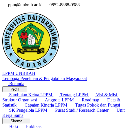
ppm@unbrah.ac.id
0852-8868-9988
LPPM UNBRAH
Lembaga Penelitian & Pengabdian Masyarakat
Beranda
Profil
Sambutan Ketua LPPM
Tentang LPPM
Visi & Misi
Struktur Organisasi
Anggota LPPM
Roadmap
Data &
Statistik
Capaian Kinerja LPPM
Tugas Pokok dan Fungsi
SK Pengelola LPPM
Pusat Studi / Research Center
Unit
Kerja Sama
Skema
Haki
Publikasi