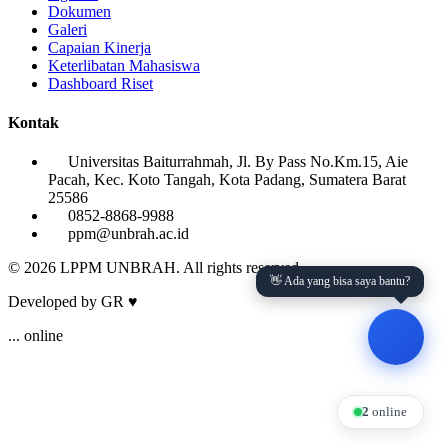
Dokumen
Galeri
Capaian Kinerja
Keterlibatan Mahasiswa
Dashboard Riset
Kontak
Universitas Baiturrahmah, Jl. By Pass No.Km.15, Aie
Pacah, Kec. Koto Tangah, Kota Padang, Sumatera Barat
25586
0852-8868-9988
ppm@unbrah.ac.id
© 2026 LPPM UNBRAH. All rights reserved.
👋 Ada yang bisa saya bantu?
Developed by GR ♥
...
online
2
online