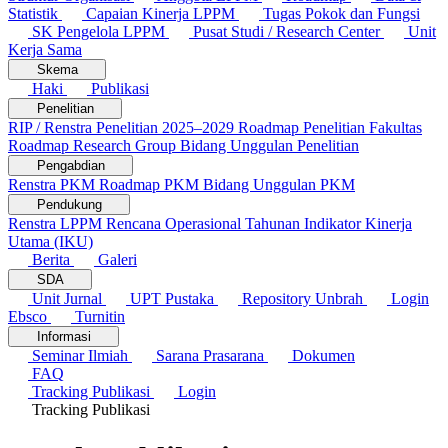
Statistik
Capaian Kinerja LPPM
Tugas Pokok dan Fungsi
SK Pengelola LPPM
Pusat Studi / Research Center
Unit
Kerja Sama
Skema
Haki
Publikasi
Penelitian
RIP / Renstra Penelitian 2025–2029
Roadmap Penelitian Fakultas
Roadmap Research Group
Bidang Unggulan Penelitian
Pengabdian
Renstra PKM
Roadmap PKM
Bidang Unggulan PKM
Pendukung
Renstra LPPM
Rencana Operasional Tahunan
Indikator Kinerja
Utama (IKU)
Berita
Galeri
SDA
Unit Jurnal
UPT Pustaka
Repository Unbrah
Login
Ebsco
Turnitin
Informasi
Seminar Ilmiah
Sarana Prasarana
Dokumen
FAQ
Tracking Publikasi
Login
Tracking Publikasi