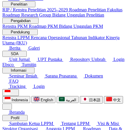
Penelitian
RIP / Renstra Penelitian 2025–2029
Roadmap Penelitian Fakultas
Roadmap Research Group
Bidang Unggulan Penelitian
Pengabdian
Renstra PKM
Roadmap PKM
Bidang Unggulan PKM
Pendukung
Renstra LPPM
Rencana Operasional Tahunan
Indikator Kinerja
Utama (IKU)
Berita
Galeri
SDA
Unit Jurnal
UPT Pustaka
Repository Unbrah
Login
Ebsco
Turnitin
Informasi
Seminar Ilmiah
Sarana Prasarana
Dokumen
FAQ
Tracking
Login
Indonesia
English
العربية
日本語
中文
Beranda
Profil
Sambutan Ketua LPPM
Tentang LPPM
Visi & Misi
Struktur Organisasi
Anggota LPPM
Roadmap
Data &